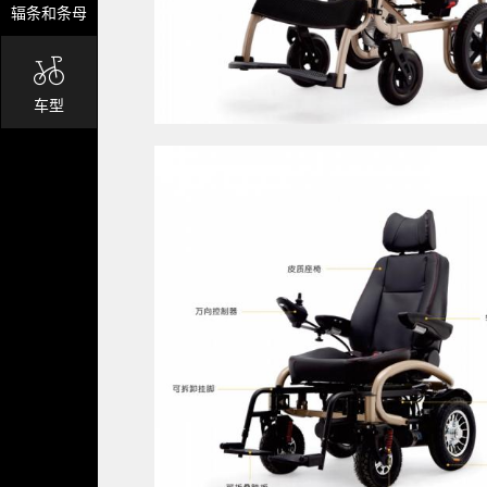
辐条和条母
车型