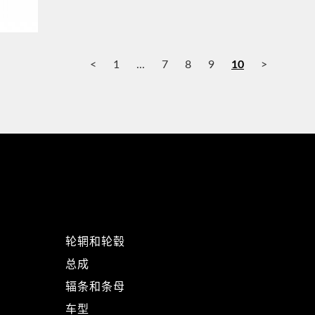
<
1
...
7
8
9
10
>
轮辋和轮毂
总成
辐条和条母
车型