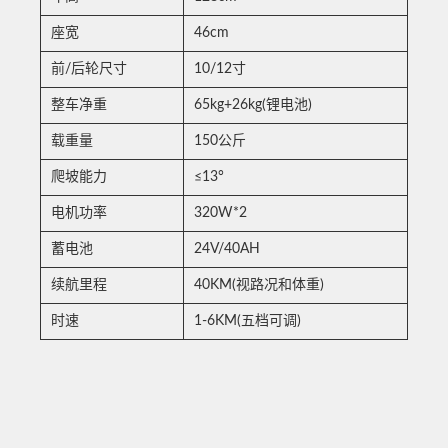
座宽
46cm
前/后轮尺寸
10/12寸
整车净重
65kg+26kg(锂电池)
载重量
150公斤
爬坡能力
≤13°
电机功率
320W*2
蓄电池
24V/40AH
续航里程
40KM(视路况和体重)
时速
1-6KM(五档可调)