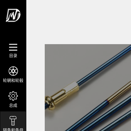
目录
轮辋和轮毂
总成
辐条和条母