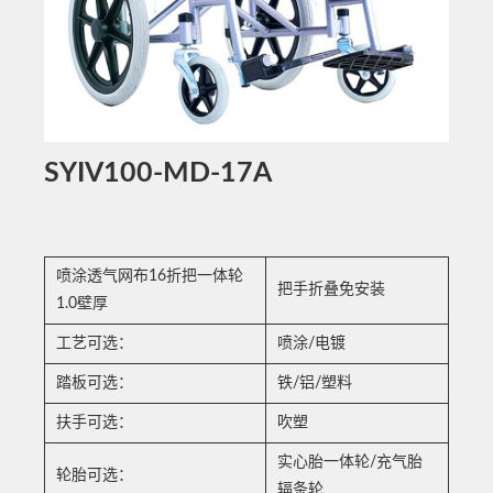
SYIV100-MD-17A
喷涂透气网布16折把一体轮
把手折叠免安装
1.0壁厚
工艺可选：
喷涂/电镀
踏板可选：
铁/铝/塑料
扶手可选：
吹塑
实心胎一体轮/充气胎
轮胎可选：
辐条轮