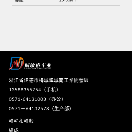
範圍:
25-30km
浙江省建德市梅城鎮城南工業開發區
13588355754（手机）
0571-64131003（办公）
0571－64132578（生产部）
輪輞和輪轂
總成