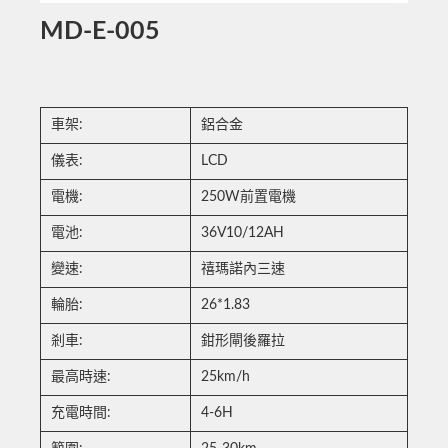
MD-E-005
車架:
鋁合金
儀表:
LCD
電機:
250W前置電機
電池:
36V10/12AH
變速:
禧瑪諾內三速
輪胎:
26*1.83
剎車:
鉗形閘後羅拉
最高時速:
25km/h
充電時間:
4-6H