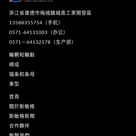
浙江省建德市梅城鎮城南工業開發區
13588355754（手机）
0571-64131003（办公）
0571－64132578（生产部）
輪輞和輪轂
總成
辐条和条母
車型
首頁
關於斯敏格
斯敏格新聞
合作夥伴
聯繫我們