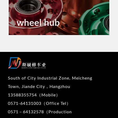
wheel hub
South of City Industrial Zone, Meicheng
Town, Jiande City，Hangzhou
13588355754（Mobile）
0571-64131003（Office Tel）
0571－64132578（Production